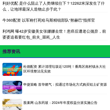
利好优配 是什么阻止了人类继续往下？12262米深发生了什
么，让地球最深人造物止步于此？
牛360配资 以军称打死哈马斯精锐部队“努赫巴”指挥官
利鸿网 曝42岁安徽美女张娜娜去世！患癌后遭老公抛弃，前
婆婆追着要红包_前夫_噩耗_人生
推荐资讯
杜德配资 累计清理垃圾近120吨！番禺区南村镇永大社
区环境整治见实效
申捷策略 首华燃气：拟通过市场化方式购买铝土矿资源
股巢网 山东药玻：2024年年度权益分派实施公告