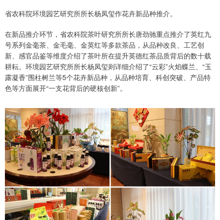
省农科院环境园艺研究所所长杨凤玺作花卉新品种推介。
在新品推介环节，省农科院茶叶研究所所长唐劲驰重点推介了英红九
号系列金毫茶、金毛毫、金英红等多款茶品，从品种改良、工艺创
新、感官品鉴等维度介绍了茶叶所在提升英德红茶品质背后的数十载
耕耘。环境园艺研究所所长杨凤玺则详细介绍了“云彩”火焰蝶兰、“玉
露凝香”围柱树兰等5个花卉新品种，从品种培育、科创突破、产品特
色等方面展开“一支花背后的硬核创新”。