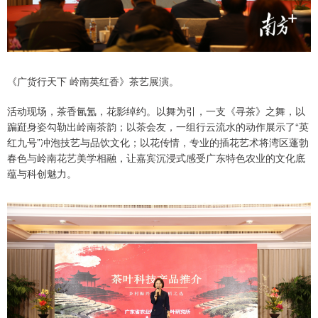
《广货行天下 岭南英红香》茶艺展演。
活动现场，茶香氤氲，花影绰约。以舞为引，一支《寻茶》之舞，以
蹁跹身姿勾勒出岭南茶韵；以茶会友，一组行云流水的动作展示了“英
红九号”冲泡技艺与品饮文化；以花传情，专业的插花艺术将湾区蓬勃
春色与岭南花艺美学相融，让嘉宾沉浸式感受广东特色农业的文化底
蕴与科创魅力。