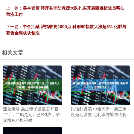
上一篇：
美林资管 泽库县消防救援大队扎实开展困难指战员帮扶
救济工作
下一篇：
中金汇融 沪指收复4000点 科创50指数大涨超3% 化肥与
有色金属板块领涨
相关文章
速盈策略 聂远妻子首度公开聊
民信配资端 中炬高新：前三季
二宝，二胎是女儿已经3岁，给
度短期调整 毛利率与渠道优化
穿粉色小旗袍裙