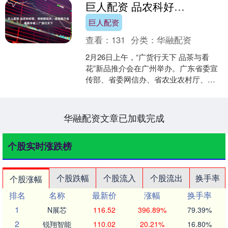
巨人配资 品农科好茶、赏岭南花卉，这场推介会香飘羊城｜广货行天下
巨人配资
查看：
131
分类：
华融配资
2月26日上午，“广货行天下 品茶与看
花”新品推介会在广州举办。广东省委宣
传部、省委网信办、省农业农村厅、省
农业科学院有关代表，合作企业、行业
协会代表，专家、媒....
华融配资文章已加载完成
个股实时涨跌榜
个股跌幅
个股流入
个股流出
换手率
个股涨幅
排名
名称
最新价
涨幅
换手率
1
N展芯
116.52
396.89%
79.39%
2
锐翔智能
110.02
20.21%
16.80%