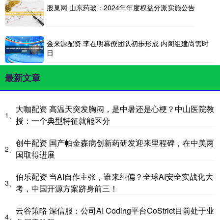
股巢网 山东药玻：2024年年度权益分派实施公告
金来源配资 李在明幕僚团队初步形成 内阁组建尚需时
日
最新文章
大咖配资 高温天突发胸闷，是中暑还是心梗？中山医院教
1、
授：一个典型特征就能区分
创牛配资 国产帕金森病创新药研发迎来里程碑，在中美两
2、
国取得进展
伯乐配资 当AI自作主张，谁来纠偏？全球AI安全实战化大
3、
考，中国开源方案跻身前三！
云谷策略 深信服：公司AI Coding平台CoStrict目前处于业
4、