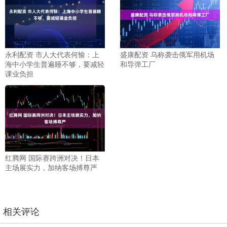
永利配资 市人大代表何愉：上
盛康配资 乌称袭击俄军用机场
海中小学生普遍睡不够，要减轻
和导弹工厂
课业负担
红腾网 国际赛跨洲对决！日本
主场展实力，加纳客场搏尊严
相关评论