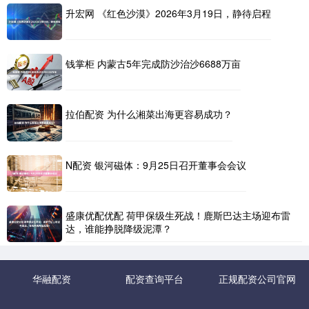
升宏网 《红色沙漠》2026年3月19日，静待启程
钱掌柜 内蒙古5年完成防沙治沙6688万亩
拉伯配资 为什么湘菜出海更容易成功？
N配资 银河磁体：9月25日召开董事会会议
盛康优配优配 荷甲保级生死战！鹿斯巴达主场迎布雷
达，谁能挣脱降级泥潭？
华融配资
配资查询平台
正规配资公司官网