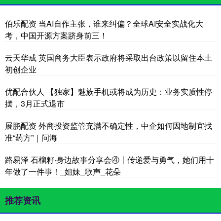
伯乐配资 当AI自作主张，谁来纠偏？全球AI安全实战化大
考，中国开源方案跻身前三！
云天华成 英国商务大臣表示政府将采取出台政策以留住本土
初创企业
优配合伙人 【独家】魅族手机或将成为历史：业务实质性停
摆，3月正式退市
展鹏配资 外商投资监管充满不确定性，中企如何因地制宜找
准“药方”｜问海
路易泽 石榴籽·身边故事分享会④丨传递爱与勇气，她们用十
年做了一件事！_姐妹_歌声_花朵
推荐资讯