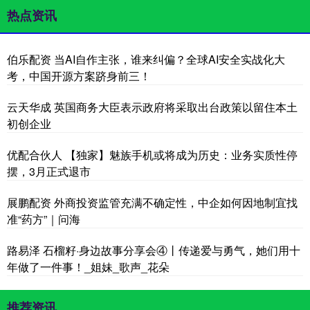
热点资讯
伯乐配资 当AI自作主张，谁来纠偏？全球AI安全实战化大
考，中国开源方案跻身前三！
云天华成 英国商务大臣表示政府将采取出台政策以留住本土
初创企业
优配合伙人 【独家】魅族手机或将成为历史：业务实质性停
摆，3月正式退市
展鹏配资 外商投资监管充满不确定性，中企如何因地制宜找
准“药方”｜问海
路易泽 石榴籽·身边故事分享会④丨传递爱与勇气，她们用十
年做了一件事！_姐妹_歌声_花朵
推荐资讯