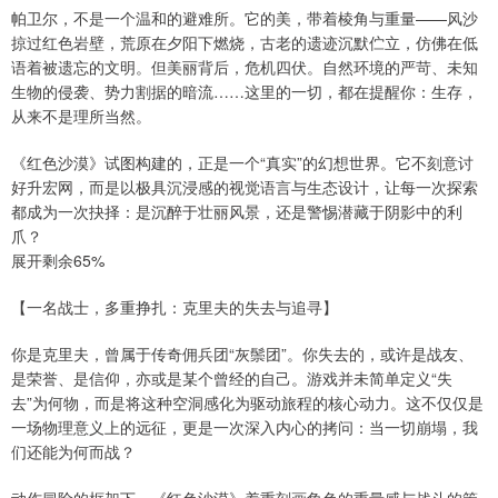
帕卫尔，不是一个温和的避难所。它的美，带着棱角与重量——风沙
掠过红色岩壁，荒原在夕阳下燃烧，古老的遗迹沉默伫立，仿佛在低
语着被遗忘的文明。但美丽背后，危机四伏。自然环境的严苛、未知
生物的侵袭、势力割据的暗流……这里的一切，都在提醒你：生存，
从来不是理所当然。
《红色沙漠》试图构建的，正是一个“真实”的幻想世界。它不刻意讨
好升宏网，而是以极具沉浸感的视觉语言与生态设计，让每一次探索
都成为一次抉择：是沉醉于壮丽风景，还是警惕潜藏于阴影中的利
爪？
展开剩余65%
【一名战士，多重挣扎：克里夫的失去与追寻】
你是克里夫，曾属于传奇佣兵团“灰鬃团”。你失去的，或许是战友、
是荣誉、是信仰，亦或是某个曾经的自己。游戏并未简单定义“失
去”为何物，而是将这种空洞感化为驱动旅程的核心动力。这不仅仅是
一场物理意义上的远征，更是一次深入内心的拷问：当一切崩塌，我
们还能为何而战？