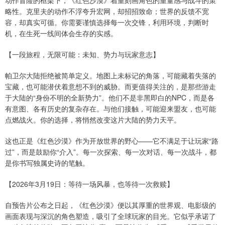
动作冒险的框架下，《红色沙漠》着重刻画角色的重量感与战斗的策
略性。克里夫的动作不浮夸升宏网，却招招致命；世界的反馈不宽
容，却真实可循。你需要谨慎选择每一次交锋，利用环境，判断时
机，在生死一线间体会生存的实感。
【一段旅程，无限可能：未知、势力与玩家意志】
帕卫尔大陆拒绝被简单定义。地图上未标记的角落，可能藏着失落的
宝藏，也可能潜伏着意想不到的威胁。而更值得关注的，是那些游走
于大陆的“身份不明的全新势力”。他们不是非黑即白的NPC，而是各
有意图、各有历史的复杂存在。与他们接触，可能迎来盟友，也可能
点燃战火。你的选择，将悄然改变这片大陆的势力天平。
这也正是《红色沙漠》作为开放世界的野心——它不满足于让玩家“路
过”，而是鼓励你“介入”。每一次探索、每一次对话、每一次战斗，都
是你书写独属史诗的笔触。
【2026年3月19日：等待一场风暴，也等待一次救赎】
自预告片公布之日起，《红色沙漠》便以其厚重的世界观、电影级的
画面表现与深沉的角色塑造，吸引了全球玩家的目光。它似乎承诺了