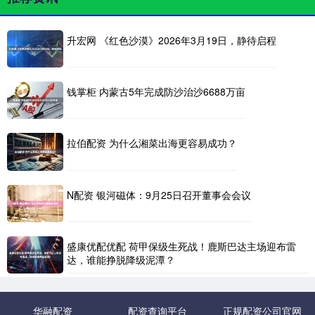
升宏网 《红色沙漠》2026年3月19日，静待启程
钱掌柜 内蒙古5年完成防沙治沙6688万亩
拉伯配资 为什么湘菜出海更容易成功？
N配资 银河磁体：9月25日召开董事会会议
盛康优配优配 荷甲保级生死战！鹿斯巴达主场迎布雷
达，谁能挣脱降级泥潭？
华融配资
配资查询平台
正规配资公司官网