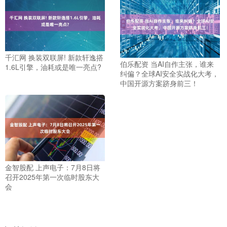
千汇网 换装双联屏! 新款轩逸搭
伯乐配资 当AI自作主张，谁来
1.6L引擎，油耗或是唯一亮点?
纠偏？全球AI安全实战化大考，
中国开源方案跻身前三！
金智股配 上声电子：7月8日将
召开2025年第一次临时股东大
会