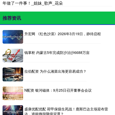
年做了一件事！_姐妹_歌声_花朵
推荐资讯
升宏网 《红色沙漠》2026年3月19日，静待启程
钱掌柜 内蒙古5年完成防沙治沙6688万亩
拉伯配资 为什么湘菜出海更容易成功？
N配资 银河磁体：9月25日召开董事会会议
盛康优配优配 荷甲保级生死战！鹿斯巴达主场迎布雷
达，谁能挣脱降级泥潭？