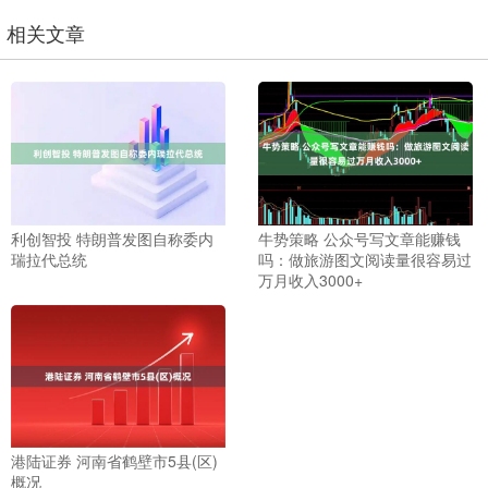
相关文章
利创智投 特朗普发图自称委内
牛势策略 公众号写文章能赚钱
瑞拉代总统
吗：做旅游图文阅读量很容易过
万月收入3000+
港陆证券 河南省鹤壁市5县(区)
概况