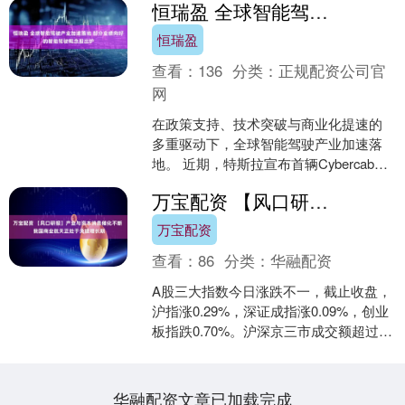
恒瑞盈 全球智能驾驶产业加速落地 部分业绩向好的智能驾驶概念股出炉
恒瑞盈
查看：
136
分类：
正规配资公司官
网
在政策支持、技术突破与商业化提速的
多重驱动下，全球智能驾驶产业加速落
地。 近期，特斯拉宣布首辆Cybercab在
美国得州超级工厂正式下线，标志着全
万宝配资 【风口研报】产业与资本消息催化不断 我国商业航天正处于关键增长期
球首款原生无方....
万宝配资
查看：
86
分类：
华融配资
A股三大指数今日涨跌不一，截止收盘，
沪指涨0.29%，深证成指涨0.09%，创业
板指跌0.70%。沪深京三市成交额超过
2.7万亿，较上一交易日大幅缩量逾
3000....
华融配资文章已加载完成