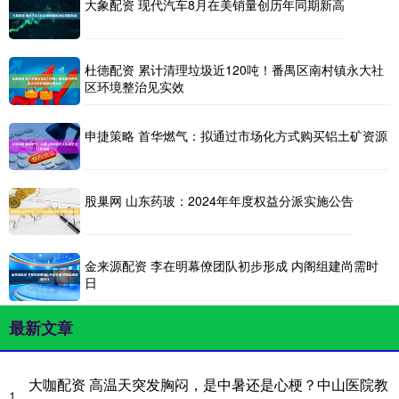
大象配资 现代汽车8月在美销量创历年同期新高
杜德配资 累计清理垃圾近120吨！番禺区南村镇永大社
区环境整治见实效
申捷策略 首华燃气：拟通过市场化方式购买铝土矿资源
股巢网 山东药玻：2024年年度权益分派实施公告
金来源配资 李在明幕僚团队初步形成 内阁组建尚需时
日
最新文章
大咖配资 高温天突发胸闷，是中暑还是心梗？中山医院教
1、