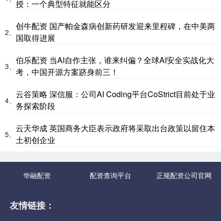
授：一个典型特征就能区分
创牛配资 国产帕金森病创新药研发迎来里程碑，在中美两
2、
国取得进展
伯乐配资 当AI自作主张，谁来纠偏？全球AI安全实战化大
3、
考，中国开源方案跻身前三！
云谷策略 深信服：公司AI Coding平台CoStrict目前处于业
4、
务探索阶段
云天华成 英国商务大臣表示政府将采取出台政策以留住本
5、
土初创企业
华融配资
配资查询平台
正规配资公司官网
友情链接：