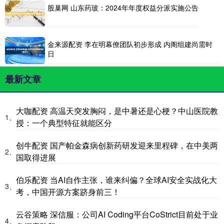
股巢网 山东药玻：2024年年度权益分派实施公告
金来源配资 李在明幕僚团队初步形成 内阁组建尚需时
日
最新文章
大咖配资 高温天突发胸闷，是中暑还是心梗？中山医院教
1、
授：一个典型特征就能区分
创牛配资 国产帕金森病创新药研发迎来里程碑，在中美两
2、
国取得进展
伯乐配资 当AI自作主张，谁来纠偏？全球AI安全实战化大
3、
考，中国开源方案跻身前三！
云谷策略 深信服：公司AI Coding平台CoStrict目前处于业
4、