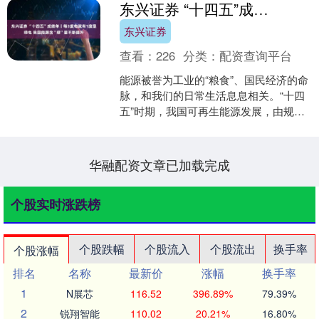
东兴证券 “十四五”成绩单丨每3度电就有1度是绿电 我国能源含“绿”量不断提升
东兴证券
查看：
226
分类：
配资查询平台
能源被誉为工业的“粮食”、国民经济的命
脉，和我们的日常生活息息相关。“十四
五”时期，我国可再生能源发展，由规模
跃升到质量效益同步提升，成为保障国
家能源安全的重要....
华融配资文章已加载完成
个股实时涨跌榜
个股跌幅
个股流入
个股流出
换手率
个股涨幅
排名
名称
最新价
涨幅
换手率
1
N展芯
116.52
396.89%
79.39%
2
锐翔智能
110.02
20.21%
16.80%