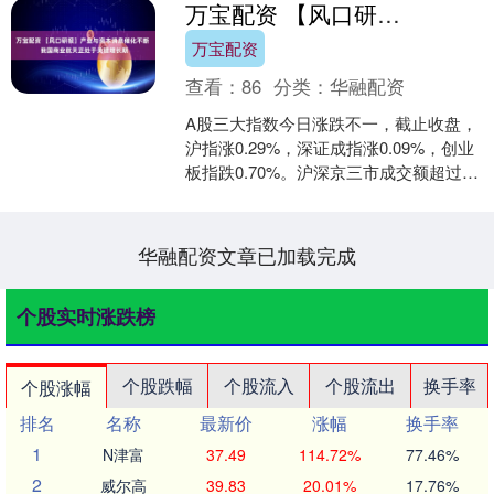
万宝配资 【风口研报】产业与资本消息催化不断 我国商业航天正处于关键增长期
万宝配资
查看：
86
分类：
华融配资
A股三大指数今日涨跌不一，截止收盘，
沪指涨0.29%，深证成指涨0.09%，创业
板指跌0.70%。沪深京三市成交额超过
2.7万亿，较上一交易日大幅缩量逾
3000....
华融配资文章已加载完成
个股实时涨跌榜
个股跌幅
个股流入
个股流出
换手率
个股涨幅
排名
名称
最新价
涨幅
换手率
1
N津富
37.49
114.72%
77.46%
2
威尔高
39.83
20.01%
17.76%