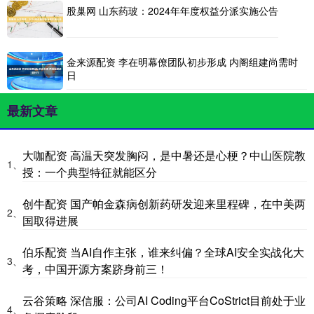
股巢网 山东药玻：2024年年度权益分派实施公告
金来源配资 李在明幕僚团队初步形成 内阁组建尚需时
日
最新文章
大咖配资 高温天突发胸闷，是中暑还是心梗？中山医院教
1、
授：一个典型特征就能区分
创牛配资 国产帕金森病创新药研发迎来里程碑，在中美两
2、
国取得进展
伯乐配资 当AI自作主张，谁来纠偏？全球AI安全实战化大
3、
考，中国开源方案跻身前三！
云谷策略 深信服：公司AI Coding平台CoStrict目前处于业
4、