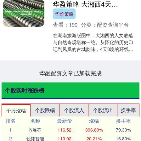
华盈策略 大湘西4天3晚深度游攻略：怀化串联芷江、芙蓉镇与凤凰
华盈策略
查看：
190
分类：
配资查询平台
在湖南旅游版图中，大湘西的人文底蕴
与自然奇观堪称一绝。从怀化的历史印
记到凤凰的古城韵味，4天3晚的环线行
程既能解锁核心景点，又能避开人流深
度体验。这份涵盖芷江、....
华融配资文章已加载完成
个股实时涨跌榜
个股跌幅
个股流入
个股流出
换手率
个股涨幅
排名
名称
最新价
涨幅
换手率
1
N展芯
116.52
396.89%
79.39%
2
锐翔智能
110.02
20.21%
16.80%