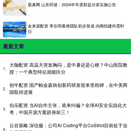
股巢网 山东药玻：2024年年度权益分派实施公告
金来源配资 李在明幕僚团队初步形成 内阁组建尚需时
日
最新文章
大咖配资 高温天突发胸闷，是中暑还是心梗？中山医院教
1、
授：一个典型特征就能区分
创牛配资 国产帕金森病创新药研发迎来里程碑，在中美两
2、
国取得进展
伯乐配资 当AI自作主张，谁来纠偏？全球AI安全实战化大
3、
考，中国开源方案跻身前三！
云谷策略 深信服：公司AI Coding平台CoStrict目前处于业
4、