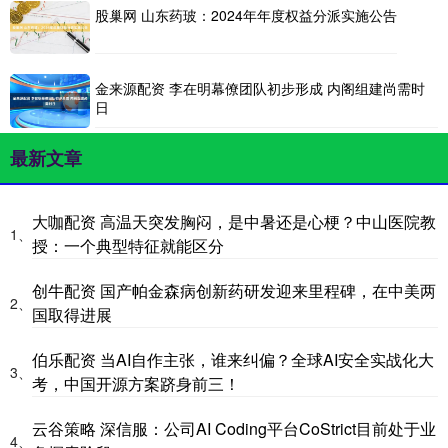
股巢网 山东药玻：2024年年度权益分派实施公告
金来源配资 李在明幕僚团队初步形成 内阁组建尚需时
日
最新文章
大咖配资 高温天突发胸闷，是中暑还是心梗？中山医院教
1、
授：一个典型特征就能区分
创牛配资 国产帕金森病创新药研发迎来里程碑，在中美两
2、
国取得进展
伯乐配资 当AI自作主张，谁来纠偏？全球AI安全实战化大
3、
考，中国开源方案跻身前三！
云谷策略 深信服：公司AI Coding平台CoStrict目前处于业
4、