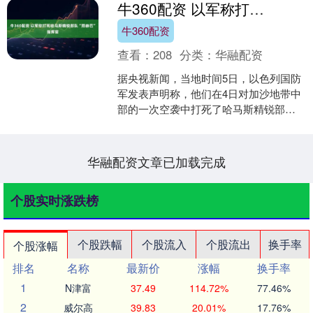
牛360配资 以军称打死哈马斯精锐部队“努赫巴”指挥官
牛360配资
查看：
208
分类：
华融配资
据央视新闻，当地时间5日，以色列国防
军发表声明称，他们在4日对加沙地带中
部的一次空袭中打死了哈马斯精锐部
队“努赫巴”指挥官安斯·哈马德。声明称，
哈马德参与了20....
华融配资文章已加载完成
个股实时涨跌榜
个股跌幅
个股流入
个股流出
换手率
个股涨幅
排名
名称
最新价
涨幅
换手率
1
N津富
37.49
114.72%
77.46%
2
威尔高
39.83
20.01%
17.76%