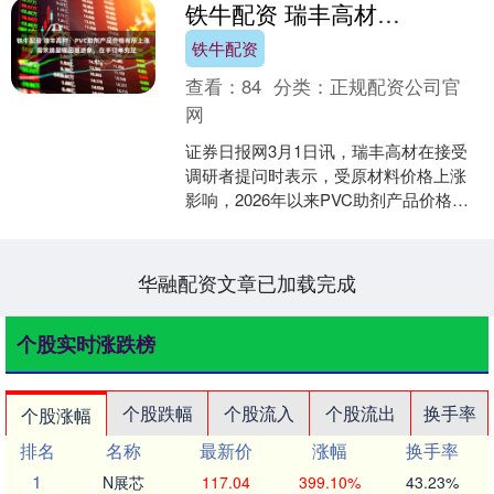
铁牛配资 瑞丰高材：PVC助剂产品价格有所上涨，需求端呈现回暖迹象，在手订单充足
铁牛配资
查看：
84
分类：
正规配资公司官
网
证券日报网3月1日讯，瑞丰高材在接受
调研者提问时表示，受原材料价格上涨
影响，2026年以来PVC助剂产品价格有
所上涨，需求端呈现回暖迹象，在手订
单充足。公司经过....
华融配资文章已加载完成
个股实时涨跌榜
个股跌幅
个股流入
个股流出
换手率
个股涨幅
排名
名称
最新价
涨幅
换手率
1
N展芯
117.04
399.10%
43.23%